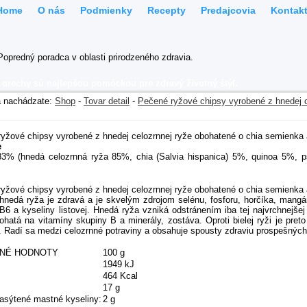
Home
O nás
Podmienky
Recepty
Predajcovia
Kontak
 orechy sú najlepšou pomôckou pre zdravý životný štýl.
a nachádzate:
Shop
-
Tovar detail
-
Pečené ryžové chipsy vyrobené z hnedej c
yžové chipsy vyrobené z hnedej celozrnnej ryže obohatené o chia semienka 
e
3% (hnedá celozrnná ryža 85%, chia (Salvia hispanica) 5%, quinoa 5%, pš
yžové chipsy vyrobené z hnedej celozrnnej ryže obohatené o chia semienka 
hnedá ryža je zdravá a je skvelým zdrojom selénu, fosforu, horčíka, mangá
B6 a kyseliny listovej. Hnedá ryža vzniká odstránením iba tej najvrchnejše
ohatá na vitamíny skupiny B a minerály, zostáva. Oproti bielej ryži je pret
. Radí sa medzi celozrnné potraviny a obsahuje spousty zdraviu prospešných
ČNÉ HODNOTY
100 g
1949 kJ
464 Kcal
17 g
nasýtené mastné kyseliny:
2 g