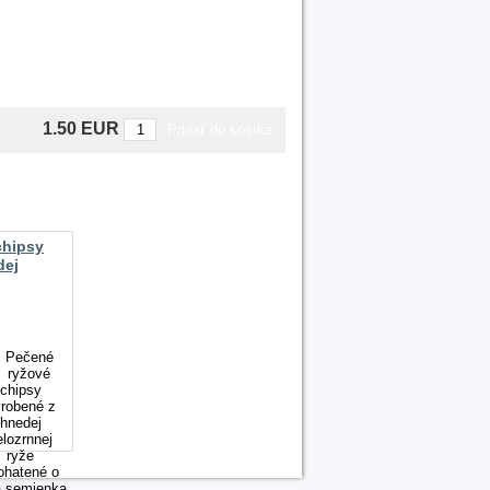
1.50 EUR
chipsy
dej
ia
nou