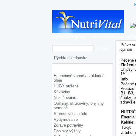
Výživové doplnky, sušené ovocie, semená a
Práve s
quinou
Pečené r
Zloženi
Kategórie
Chipsy 8
1%.
Esenciové vonné a základné
Info
oleje
Pečené r
HUBY sušené
Pretože 
Kávoviny
B1, B3, 
Nakličovanie
šupky, b
zdravšie
Obilniny, strukoviny, olejniny
semená
NUTRI
Starostlivosť o telo
Energia:
Vydymovanie
Kalórie:
Zdravé potraviny
Tuky:
Doplnky výživy
Z toho 