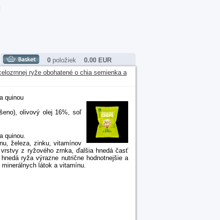
t
0
položiek
0.00 EUR
elozrnnej ryže obohatené o chia semienka a
a quinou
eno), olivový olej 16%, soľ
a quinou.
nu, železa, zinku, vitamínov
j vrstvy z ryžového zrnka, ďalšia hnedá časť
o hnedá ryža výrazne nutrične hodnotnejšie a
 minerálnych látok a vitamínu.