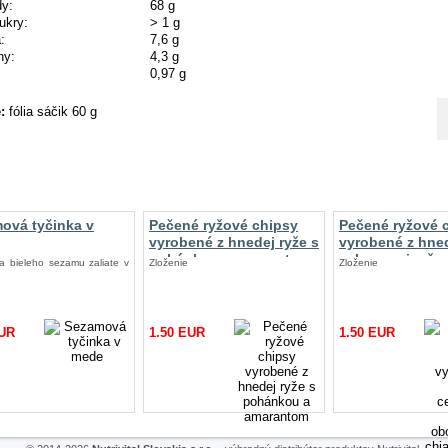
dy:
68 g
ukry:
> 1 g
:
7,6 g
ny:
4,3 g
0,97 g
:
fólia sáčik 60 g
ný tovar
ová tyčinka v
Pečené ryžové chipsy
Pečené ryžové 
vyrobené z hnedej ryže s
vyrobené z hne
pohánkou a amarantom
celozrnnej ryže
a bieleho sezamu zaliate v
Zloženie
Zloženie
obohatené o ch
semienka a qui
EUR
1.50 EUR
1.50 EUR