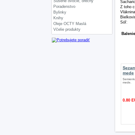
Sušené ovocie, orechy
Sachari
Poradenstvo
Z toho c
Vláknina
Bylinky
Bielkovi
Knihy
Sóľ:
Oleje OCTY Maslá
Včelie produkty
Balenie
Podob
Sezam
mede
Semienk
mede.
0.80 