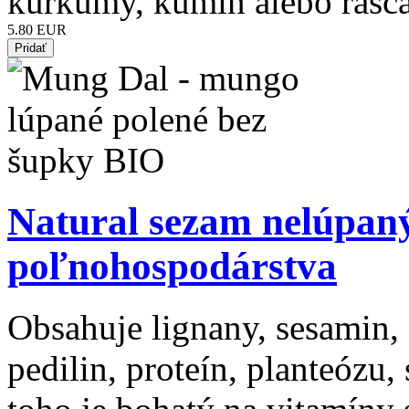
kurkumy, kumín alebo rasca
5.80 EUR
Natural sezam nelúpan
poľnohospodárstva
Obsahuje lignany, sesamin,
pedilin, proteín, planteóz