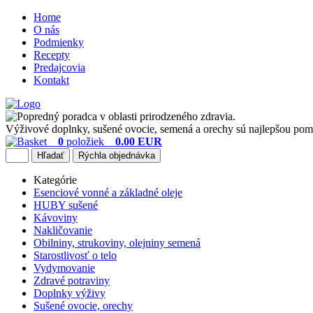
Home
O nás
Podmienky
Recepty
Predajcovia
Kontakt
Výživové doplnky, sušené ovocie, semená a orechy sú najlepšou pomô
0
položiek
0.00 EUR
Kategórie
Esenciové vonné a základné oleje
HUBY sušené
Kávoviny
Nakličovanie
Obilniny, strukoviny, olejniny semená
Starostlivosť o telo
Vydymovanie
Zdravé potraviny
Doplnky výživy
Sušené ovocie, orechy