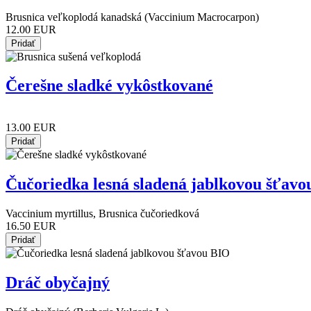
Brusnica veľkoplodá kanadská (Vaccinium Macrocarpon)
12.00 EUR
Čerešne sladké vykôstkované
13.00 EUR
Čučoriedka lesná sladená jablkovou šťav
Vaccinium myrtillus, Brusnica čučoriedková
16.50 EUR
Dráč obyčajný