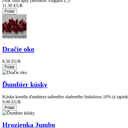
Dráč obyčajný (Berberis Vulgaris L.)
11.50 EUR
Dračie oko
8.50 EUR
Ďumbier kúsky
Kúsku koreňa ďumbiera sušeného sladeného fruktózou 10% (z tapiok
9.00 EUR
Hrozienka Jumbo