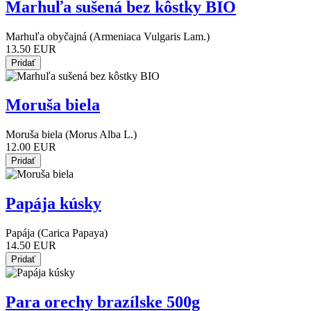
Marhuľa sušená bez kôstky BIO
Marhuľa obyčajná (Armeniaca Vulgaris Lam.)
13.50 EUR
Moruša biela
Moruša biela (Morus Alba L.)
12.00 EUR
Papája kúsky
Papája (Carica Papaya)
14.50 EUR
Para orechy brazílske 500g