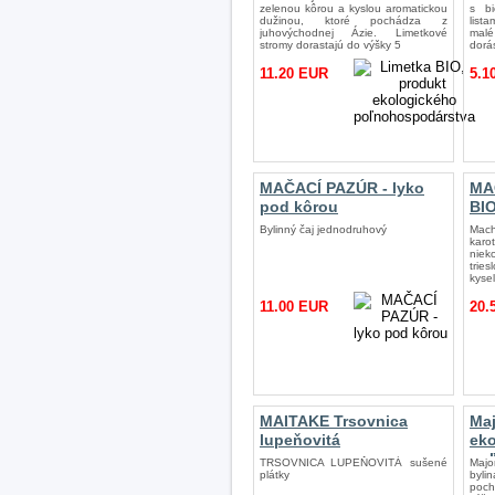
zelenou kôrou a kyslou aromatickou
s bi
dužinou, ktoré pochádza z
list
juhovýchodnej Ázie. Limetkové
malé
stromy dorastajú do výšky 5
dorá
11.20 EUR
5.1
MAČACÍ PAZÚR - lyko
MA
pod kôrou
BI
Bylinný čaj jednodruhový
Mac
karo
nie
trie
kysel
11.00 EUR
20.
MAITAKE Trsovnica
Maj
lupeňovitá
ek
po
TRSOVNICA LUPEŇOVITÁ sušené
Majo
plátky
bylin
poch