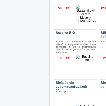
9.50 EUR
42.
Bazalka BIO
BEL
šoš
Bazalka, tiež nazývaná "kráľovská
Jedn
bylina", je teplomilná rastlina, ktorá
pochádza z Ázie a subtropicých
oblastí. Je to jednoročná rastlina,
ktorá dora
9.10 EUR
6.2
Biela šalvia -
Bi
vydymovací zväzok
sol
15cm
Salvia Apiana