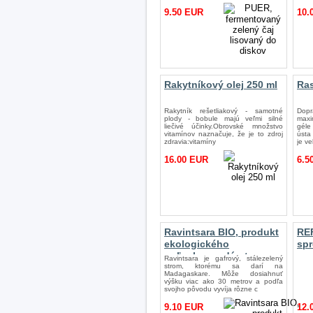
9.50 EUR
10.
Rakytníkový olej 250 ml
Ras
Rakytník rešetliakový - samotné
Dopr
plody - bobule majú veľmi silné
maxi
liečivé účinky.Obrovské množstvo
géle 
vitamínov naznačuje, že je to zdroj
ústa
zdravia:vitamíny
je ve
16.00 EUR
6.5
Ravintsara BIO, produkt
RE
ekologického
spr
poľnohospodárstva
Ravintsara je gafrový, stálezelený
strom, ktorému sa darí na
Madagaskare. Môže dosiahnuť
výšku viac ako 30 metrov a podľa
svojho pôvodu vyvíja rôzne c
9.10 EUR
12.