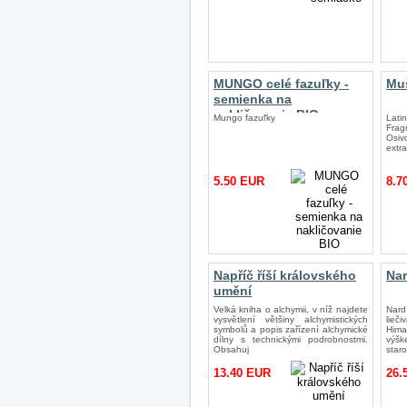
MUNGO celé fazuľky -
Muš
semienka na
nakličovanie BIO
Mungo fazuľky
Lat
Fra
Osi
extra
5.50 EUR
8.7
Napříč říší královského
Nar
umění
Velká kniha o alchymii, v níž najdete
Nard
vysvětlení většiny alchymistických
lieč
symbolů a popis zařízení alchymické
Hima
dílny s technickými podrobnostmi.
výš
Obsahuj
star
13.40 EUR
26.