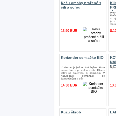
Kešu orechy pražené s
Kli
čili a soľou
PR
ek
Plo
po
klin
do v
je v
star
13.50 EUR
8.1
Koriander semiačko BIO
KO
NA
BY
Koriander je jednoročná bylina, ktorá
Byli
sa nachádza po celom svete. Okrem
listov sa používajú aj semiačka. V
naturopatii pomáhajú pri
žalúdočných a tráv
14.30 EUR
13.
Kuzu škrob
LA