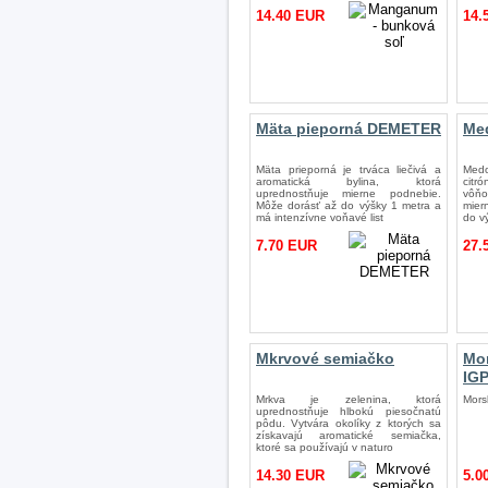
14.40 EUR
14.
Mäta pieporná DEMETER
Me
Mäta prieporná je trváca liečivá a
Medo
aromatická bylina, ktorá
citr
uprednostňuje mierne podnebie.
vôňo
Môže dorásť až do výšky 1 metra a
mier
má intenzívne voňavé list
do v
7.70 EUR
27.
Mkrvové semiačko
Mor
IG
Mrkva je zelenina, ktorá
Mors
uprednostňuje hlbokú piesočnatú
pôdu. Vytvára okolíky z ktorých sa
získavajú aromatické semiačka,
ktoré sa používajú v naturo
14.30 EUR
5.0