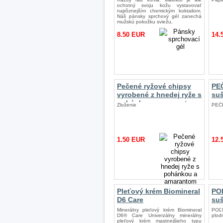
ochotný svoju kožu vystavovať
najrôznejším chemickým koktailom.
Náš pánsky sprchový gél zanechá
mužskú pokožku sviežu,
8.50 EUR
14.
Pečené ryžové chipsy
PE
vyrobené z hnedej ryže s
suš
pohánkou a amarantom
Zloženie
PEČ
1.50 EUR
12.
Pleťový krém Biomineral
PO
D6 Care
suš
Minerálny pleťový krém Biomineral
POĽ
D6® Care Univerzálny minerálny
plod
pleťový krém mastnejšieho typu