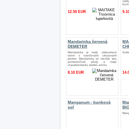
výš
kuch
12.50 EUR
9.1
Mandarinka červená
MA
DEMETER
CH
Mandarinka je malý, stálezelený
Suše
strom s oranžovými citrusovými
plodmi. Mandarinky sú menšie ako
pomarančové plody a majú
charakteristickú sladkú arómu
8.10 EUR
14.
Manganum - bunková
Man
soľ
BI
Mang