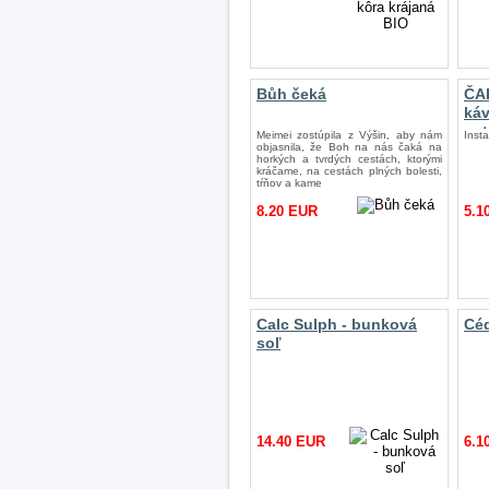
Bůh čeká
ČA
káv
nat
Meimei zostúpila z Výšin, aby nám
Inst
objasnila, že Boh na nás čaká na
horkých a tvrdých cestách, ktorými
kráčame, na cestách plných bolesti,
tŕňov a kame
8.20 EUR
5.1
Calc Sulph - bunková
Céd
soľ
14.40 EUR
6.1