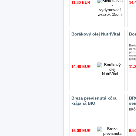
11.30 EUR
14.
Borákový olej NutriVital
Bor
Bori
upre
pôdu
metr
plod
14.40 EUR
11.
Breza previsnutá kôra
BR
krájaná BIO
se
nak
BRO
16.00 EUR
6.5