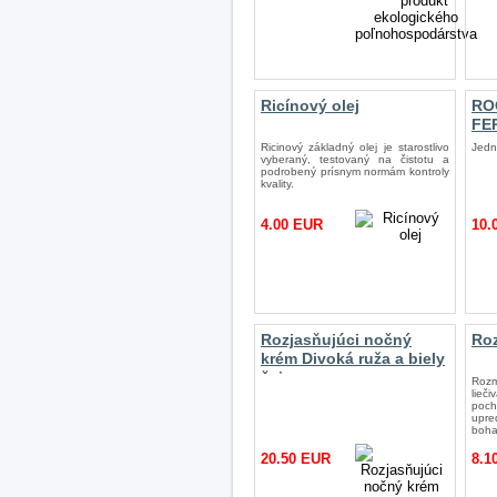
Ricínový olej
RO
FE
Ricinový základný olej je starostlivo
Jedn
vyberaný, testovaný na čistotu a
podrobený prísnym normám kontroly
kvality.
4.00 EUR
10.
Rozjasňujúci nočný
Roz
krém Divoká ruža a biely
čaj
Rozm
lieč
poc
upre
boha
20.50 EUR
8.1