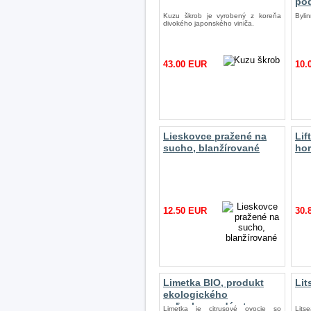
po
Kuzu škrob je vyrobený z koreňa
Byli
divokého japonského viniča.
43.00 EUR
10.
Lieskovce pražené na
Lif
sucho, blanžírované
ho
12.50 EUR
30.
Limetka BIO, produkt
Lit
ekologického
poľnohospodárstva
Limetka je citrusové ovocie so
Litse