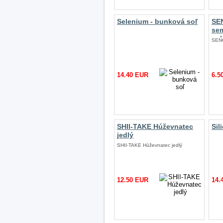
Selenium - bunková soľ
SE
se
nak
SEN
14.40 EUR
6.5
SHII-TAKE Húževnatec
Sil
jedlý
SHII-TAKE Húževnatec jedlý
12.50 EUR
14.