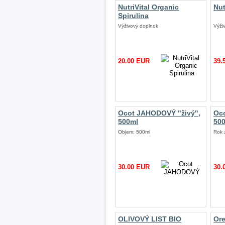
NutriVital Organic
Nut
Spirulina
Výživový doplnok
Výži
20.00 EUR
39.
Ocot JAHODOVÝ "živý",
Oco
500ml
50
Objem: 500ml
Rok 
30.00 EUR
30.
OLIVOVÝ LIST BIO
Or