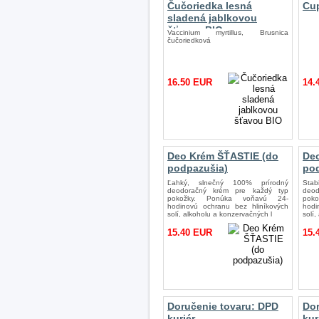
Čučoriedka lesná
Cup
sladená jablkovou
šťavou BIO
Vaccinium myrtillus, Brusnica
čučoriedková
16.50 EUR
14.
Deo Krém ŠŤASTIE (do
De
podpazušia)
po
Ľahký, slnečný 100% prírodný
Sta
deodoračný krém pre každý typ
deo
pokožky. Ponúka voňavú 24-
pok
hodinovú ochranu bez hliníkových
hodi
solí, alkoholu a konzervačných l
solí,
15.40 EUR
15.
Doručenie tovaru: DPD
Dor
kuriér
kur