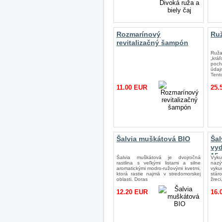
Rozmarínový
Ruž
revitalizačný šampón
Ruža
„krá
poc
údaj
Tent
11.00 EUR
25.
Šalvia muškátová BIO
Šal
vy
15
Šalvia muškátová je dvojročná
Vyku
rastlina s veľkými listami a silne
naz
aromatickými modro-ružovými kvetmi,
vyku
ktorá rastie najmä v stredomorskej
stáro
oblasti. Doras
žreci
12.20 EUR
16.