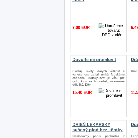
7.00 EUR
6.4
Dovolte mi promluvit
Drá
Existujú svety, ktorých veľkosť a
Dráč 
vznešenosť zatial uniká ľudskému
chápaniu, ľudský svet je však pre
tých, ktorí sa ho vzdali, nesmierne
dôležitý. Dôv
15.40 EUR
11.
DRIEŇ LEKÁRSKY
Duc
sušený plod bez kôstky
Nasledovný popis pochádza z
Léon