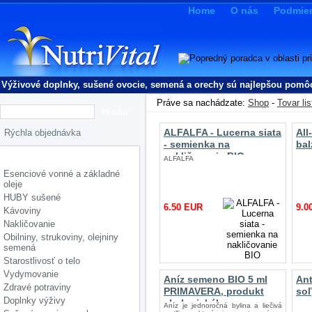
Home
O nás
Podmie
Výživové doplnky, sušené ovocie, semená a orechy sú najlepšou pomôck
Práve sa nachádzate:
Shop
-
Tovar lis
ALFALFA - Lucerna siata
All
- semienka na
ba
Kategórie
nakličovanie BIO
ALFALFA
Esenciové vonné a základné
oleje
HUBY sušené
6.50 EUR
9.0
Kávoviny
Nakličovanie
Obilniny, strukoviny, olejniny
semená
Starostlivosť o telo
Vydymovanie
Aníz semeno BIO 5 ml
Ant
Zdravé potraviny
PRIMAVERA, produkt
soľ
Doplnky výživy
ekologického
Aníz je jednoročná bylina a liečivá