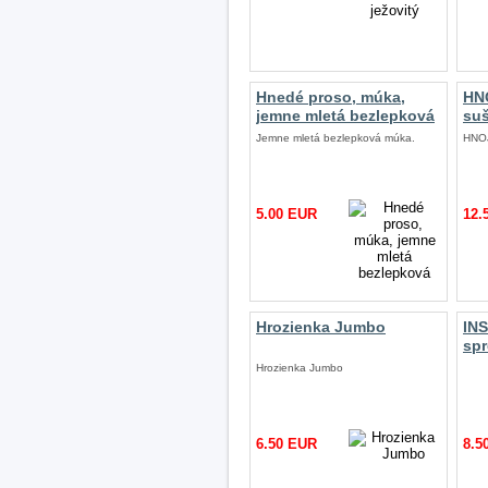
Hnedé proso, múka,
HN
jemne mletá bezlepková
suš
Jemne mletá bezlepková múka.
HNOJ
5.00 EUR
12.
Hrozienka Jumbo
INS
spr
Hrozienka Jumbo
6.50 EUR
8.5