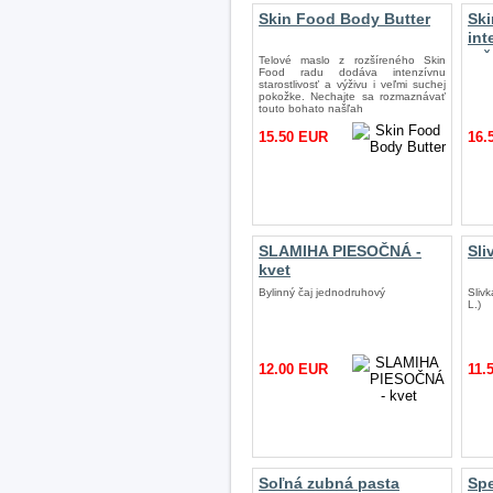
Skin Food Body Butter
Ski
int
ruž
Telové maslo z rozšíreného Skin
Food radu dodáva intenzívnu
starostlivosť a výživu i veľmi suchej
pokožke. Nechajte sa rozmaznávať
touto bohato našľah
15.50 EUR
16.
SLAMIHA PIESOČNÁ -
Sli
kvet
Bylinný čaj jednodruhový
Sliv
L.)
12.00 EUR
11.
Soľná zubná pasta
Spe