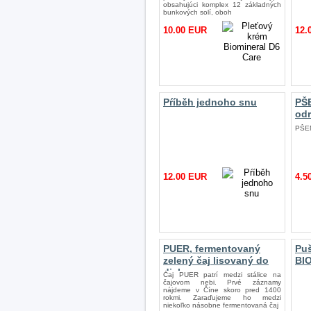
obsahujúci komplex 12 základných
bunkových solí, oboh
10.00 EUR
12.
Pŕíběh jednoho snu
PŠ
odr
PŠEN
12.00 EUR
4.5
PUER, fermentovaný
Puš
zelený čaj lisovaný do
BI
diskov
Čaj PUER patrí medzi stálice na
čajovom nebi. Prvé záznamy
nájdeme v Číne skoro pred 1400
rokmi. Zaraďujeme ho medzi
niekoľko násobne fermentovaná čaj