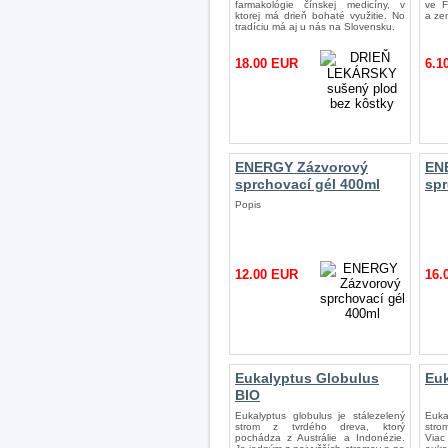
farmakológie čínskej medicíny, v
ve F
ktorej má drieň bohaté využitie. No
a ze
tradíciu má aj u nás na Slovensku.
18.00 EUR
6.1
ENERGY Zázvorový
EN
sprchovací gél 400ml
spr
Popis
12.00 EUR
16.
Eukalyptus Globulus
Euk
BIO
Eukalyptus globulus je stálezelený
Euka
strom z tvrdého dreva, ktorý
stro
pochádza z Austrálie a Indonézie.
Viac