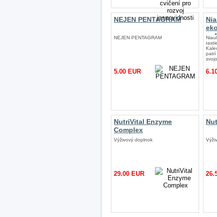
NEJEN PENTAGRAM
Nia
ek
po
NEJEN PENTAGRAM
Niau
rast
Kale
patr
svoj
5.00 EUR
6.1
NutriVital Enzyme
Nut
Complex
Výživový doplnok
Výži
29.00 EUR
26.