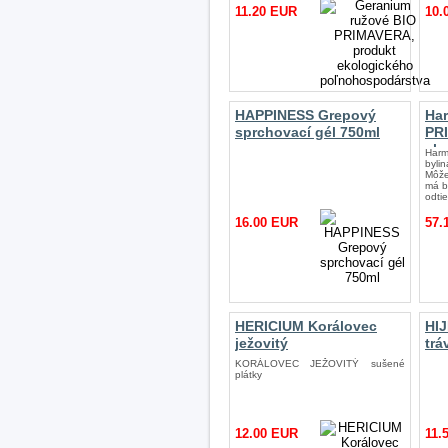
11.20 EUR
10.
HAPPINESS Grepový
Ha
sprchovací gél 750ml
PR
ek
Har
po
bylin
Môže
má b
odtie
16.00 EUR
57.
HERICIUM Korálovec
HIJ
ježovitý
trá
KORÁLOVEC JEŽOVITÝ sušené
plátky
12.00 EUR
11.