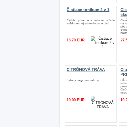
Čistiace tonikum 2 v 1
Cis
ek
po
Rýchle, prírodné a láskavé začatie
Cistu
každodennej starostlivosti o pleť.
na s
pôda
Stre
najz
13.70 EUR
27.
CITRÓNOVÁ TRÁVA
Cit
PR
ek
Bylinný čaj jednodruhový
Cit
po
trsti
pest
Citr
trso
10.00 EUR
10.