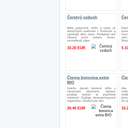
Čerstvý vzduch
Če
Mäta prieporná, citrón a myrta sú
Ese
skutočnými umelcami v čerstvosti a
poma
vytvárajú silnú zmes. Poskytujú tiež
ovoc
úžasný pocit pobytu vonku,
vám 
neutralizujú zápa
život
10.20 EUR
5.1
Čierna borovica extra
Čie
BIO
Svieža, drevito kvetová vôňa s
Ako 
citrusovým akcentom, výrazne
suše
posiluje fyzickú aj psychickú
rast
odolnosť. Zvyšuje obranyschopnosť
juho
organizmu, vhodná pre deti
do v
20.40 EUR
10.