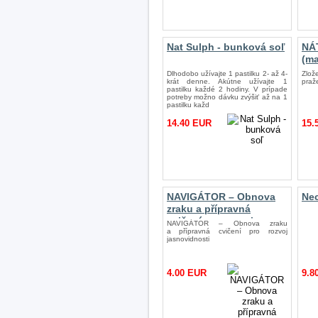
Nat Sulph - bunková soľ
NÁ
(ma
Dlhodobo užívajte 1 pastilku 2- až 4-
Zlož
krát denne. Akútne užívajte 1
praž
pastilku každé 2 hodiny. V prípade
potreby možno dávku zvýšiť až na 1
pastilku každ
14.40 EUR
15.
NAVIGÁTOR – Obnova
Ne
zraku a přípravná
cvičení pro rozvoj
NAVIGÁTOR – Obnova zraku
jasnovidnosti
a přípravná cvičení pro rozvoj
jasnovidnosti
4.00 EUR
9.8