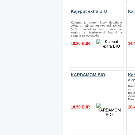
Kajeput extra BIO
Kal
Kajeput je strom, ktorý dosahuje
výšky 30 až 40 metrov, má hrubú,
ľahkú, lamelovú kôru, ovisnuté
konáre s kopijovitými listami a
pestuje sa v Austráli
10.20 EUR
14.
KARDAMOM BIO
Ka
ek
po
Kard
sa d
Indi
výš
Dora
18.50 EUR
20.