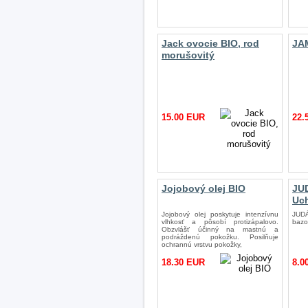
Jack ovocie BIO, rod
JA
morušovitý
15.00 EUR
22.
Jojobový olej BIO
JU
Uc
Jojobový olej poskytuje intenzívnu
JUD
vlhkosť a pôsobí protizápalovo.
bazo
Obzvlášť účinný na mastnú a
podráždenú pokožku. Posilňuje
ochrannú vrstvu pokožky,
18.30 EUR
8.0