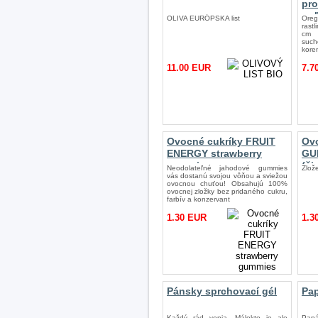
pro
po
OLIVA EURÓPSKA list
Ore
rast
cm 
suc
kore
11.00 EUR
7.7
Ovocné cukríky FRUIT
Ovo
ENERGY strawberry
GU
gummies
(či
Neodolateľné jahodové gummies
Zlož
vás dostanú svojou vôňou a sviežou
ovocnou chuťou! Obsahujú 100%
ovocnej zložky bez pridaného cukru,
farbív a konzervant
1.30 EUR
1.3
Pánsky sprchovací gél
Pap
Každý rád vonia. Málokto je ale
Papá