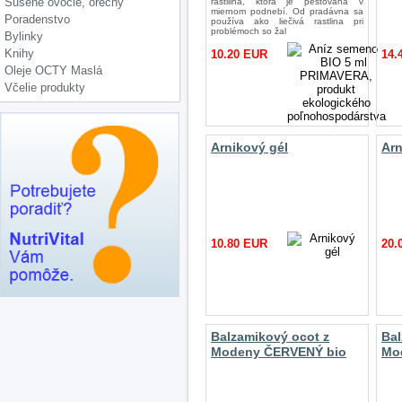
Sušené ovocie, orechy
poľnohospodárstva
rastllina, ktorá je pestovaná v
miernom podnebí. Od pradávna sa
Poradenstvo
používa ako liečivá rastlina pri
problémoch so žal
Bylinky
Knihy
10.20 EUR
14.
Oleje OCTY Maslá
Včelie produkty
Arnikový gél
Arn
10.80 EUR
20.
Balzamikový ocot z
Bal
Modeny ČERVENÝ bio
Mo