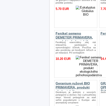
Je jedným z najvyšších stromov a na
euka
prežitie potrebu
radia
5.70 EUR
7.7
Fenikel semeno
Fer
DEMETER PRIMAVERA,
produkt ekologického
Feniklový esenciálny olej má
poľnohospodárstva
relaxačný, upokojujúci a
vyrovnávajúci účinok. Používa sa
ako pomôcka pri brušných kŕčoch a
pri relaxácii. Pri vonkajšom
10.20 EUR
14.
Geranium ružové BIO
GR
PRIMAVERA, produkt
OP
ekologického
ŠU
Geránium je jedným z vonných
Jedn
poľnohospodárstva
pelargónií a domov má v juhoafrickej
stepi. Vonné pelargónie sa stali
veľmi populárnymi v Európe ako
aromatický ornament